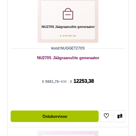
kood:NUGGET270S
NU270S Jäägraanulite generaator
12253,38
€
9881,76
+KM ::
€
♡
⇄
Ostukorvisse