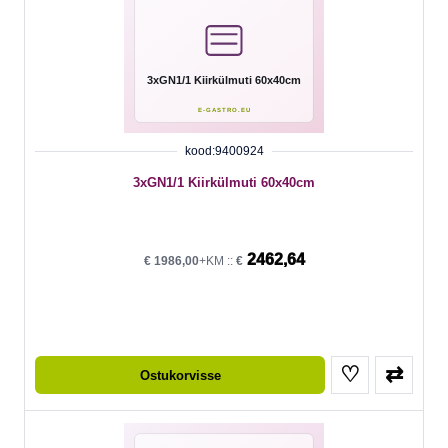
kood:9400924
3xGN1/1 Kiirkülmuti 60x40cm
2462,64
€
1986,00
+KM ::
€
♡
⇄
Ostukorvisse