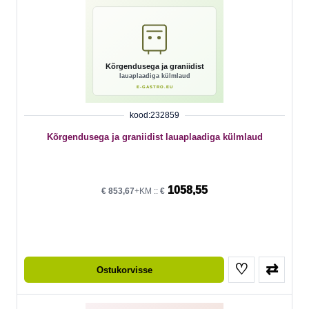
kood:232859
Kõrgendusega ja graniidist lauaplaadiga külmlaud
1058,55
€
853,67
+KM ::
€
♡
⇄
Ostukorvisse