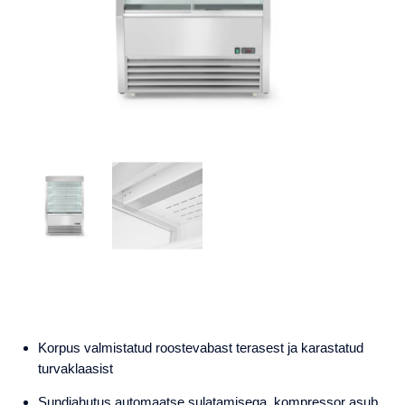
Korpus valmistatud roostevabast terasest ja karastatud
turvaklaasist
Sundjahutus automaatse sulatamisega, kompressor asub