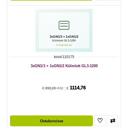
kood:110175
3xGN1/3 + 1xGN1/2 Külmlett GL3-1200
1114,76
€
899,00
+KM ::
€
♡
⇄
Ostukorvisse