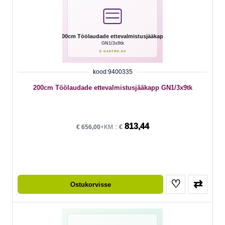
kood:9400335
200cm Töölaudade ettevalmistusjääkapp GN1/3x9tk
813,44
€
656,00
+KM ::
€
♡
⇄
Ostukorvisse