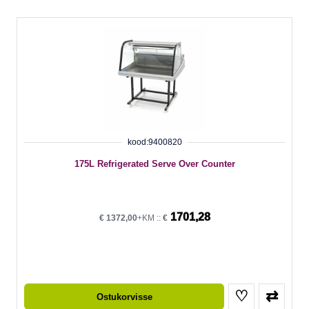
kood:9400820
175L Refrigerated Serve Over Counter
1701,28
€
1372,00
+KM ::
€
♡
⇄
Ostukorvisse