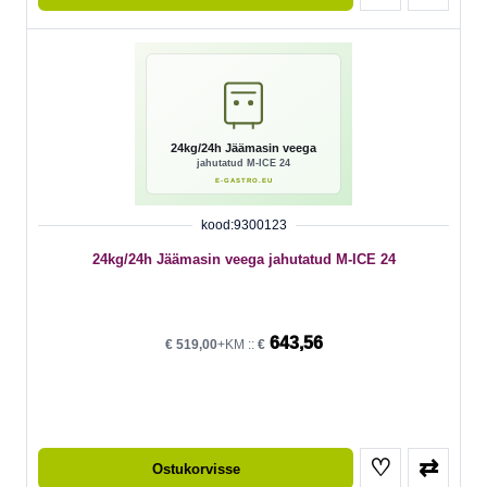
kood:9300123
24kg/24h Jäämasin veega jahutatud M-ICE 24
643,56
€
519,00
+KM ::
€
♡
⇄
Ostukorvisse