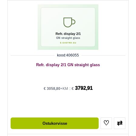
kood:406055
Refr. display 2/1 GN straight glass
3792,91
€
3058,80
+KM ::
€
♡
⇄
Ostukorvisse