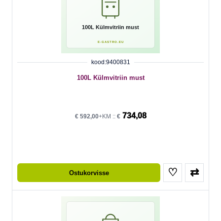
kood:9400831
100L Külmvitriin must
734,08
€
592,00
+KM ::
€
♡
⇄
Ostukorvisse