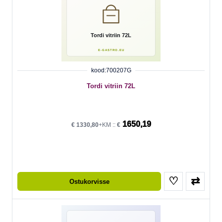
kood:700207G
Tordi vitriin 72L
1650,19
€
1330,80
+KM ::
€
♡
⇄
Ostukorvisse