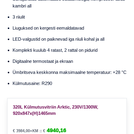
kambri all
3 riiulit
Liuguksed on kergesti eemaldatavad
LED-valgustid on paiknevad iga riiuli kohal ja all
Komplekti kuulub 4 ratast, 2 rattal on pidurid
Digitaalne termostaat ja ekraan
Ümbritseva keskkonna maksimaalne temperatuur: +28 °C
Külmutusaine: R290
320L Külmutusvitriin Arktic, 230V/1300W,
920x847x(H)1465mm
4940,16
€
3984,00
+KM ::
€