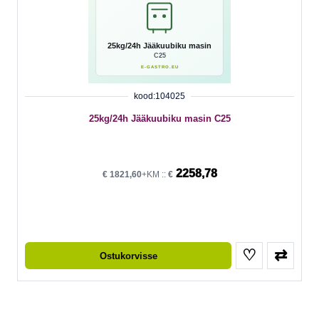
kood:104025
25kg/24h Jääkuubiku masin C25
2258,78
€
1821,60
+KM ::
€
♡
⇄
Ostukorvisse