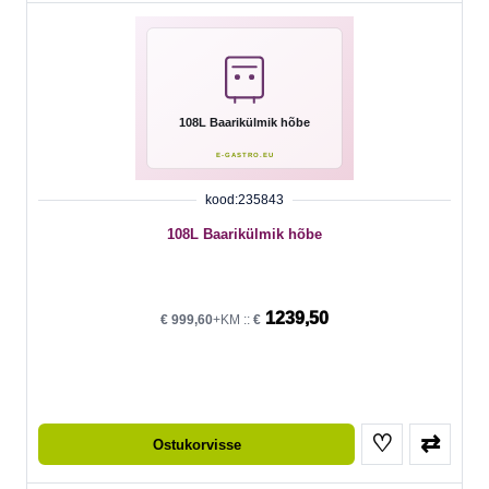
kood:235843
108L Baarikülmik hõbe
1239,50
€
999,60
+KM ::
€
♡
⇄
Ostukorvisse