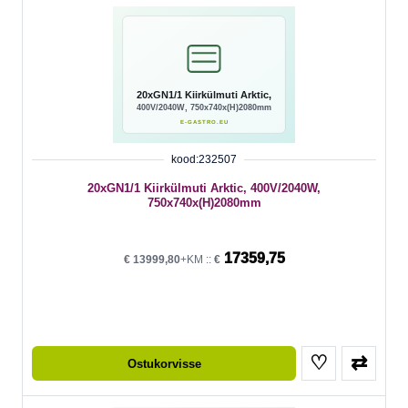
kood:232507
20xGN1/1 Kiirkülmuti Arktic, 400V/2040W,
750x740x(H)2080mm
17359,75
€
13999,80
+KM ::
€
♡
⇄
Ostukorvisse