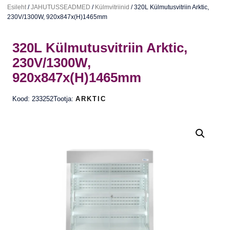
Esileht
/
JAHUTUSSEADMED
/
Külmvitriinid
/ 320L Külmutusvitriin Arktic,
230V/1300W, 920x847x(H)1465mm
320L Külmutusvitriin Arktic,
230V/1300W,
920x847x(H)1465mm
Kood: 233252
Tootja:
ARKTIC