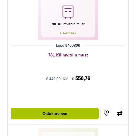
kood:9400806
78L Külmvitriin must
556,76
€
449,00
+KM ::
€
♡
⇄
Ostukorvisse