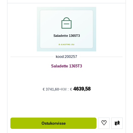
kood:200257
Saladette 1365T3
4639,58
€
3741,60
+KM ::
€
♡
⇄
Ostukorvisse