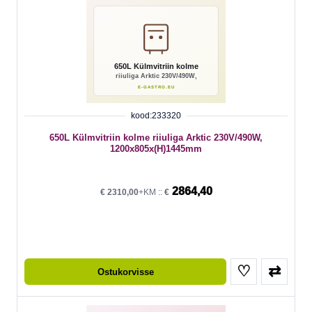
kood:233320
650L Külmvitriin kolme riiuliga Arktic 230V/490W,
1200x805x(H)1445mm
2864,40
€
2310,00
+KM ::
€
♡
⇄
Ostukorvisse