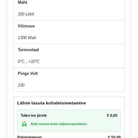
Maht
320 Liitrit
Võimsus
1300 Watt
Termostaat
0°C…+10°C
Pinge Volt
230
Lähim tasuta kohaletoimetamine
Tulen ise järele
€
0,00
Alati tasuta meie väljastuspunktist.
Pakiautomaat
€
50,00