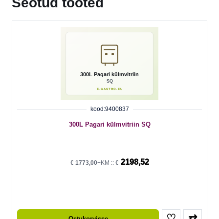
Seotud tooted
kood:9400837
300L Pagari külmvitriin SQ
2198,52
€
1773,00
+KM ::
€
♡
⇄
Ostukorvisse