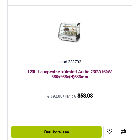
kood:233702
120L Lauapealne külmlett Arktic 230V/160W,
686x568x(H)686mm
858,08
€
692,00
+KM ::
€
♡
⇄
Ostukorvisse