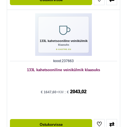
kood:237663
133L kahetsooniline veinikülmik klaasuks
2043,02
€
1647,60
+KM ::
€
♡
⇄
Ostukorvisse