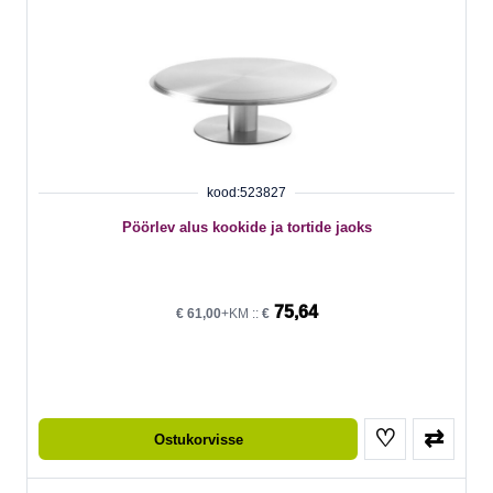
kood:523827
Pöörlev alus kookide ja tortide jaoks
75,64
€
61,00
+KM ::
€
♡
⇄
Ostukorvisse