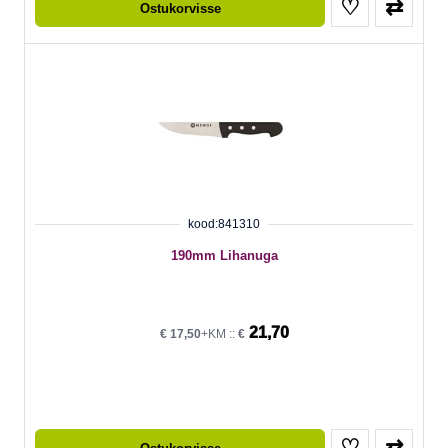
♡
⇄
Ostukorvisse
kood:841310
190mm Lihanuga
21,70
€
17,50
+KM ::
€
♡
⇄