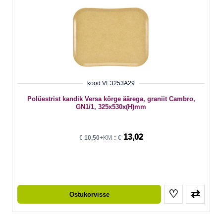
kood:VE3253A29
Polüestrist kandik Versa kõrge äärega, graniit Cambro,
GN1/1, 325x530x(H)mm
13,02
€
10,50
+KM ::
€
♡
⇄
Ostukorvisse