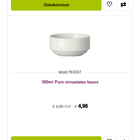
♡
⇄
Ostukorvisse
kood:763247
500ml Pure virnastatav kauss
4,96
€
4,00
+KM ::
€