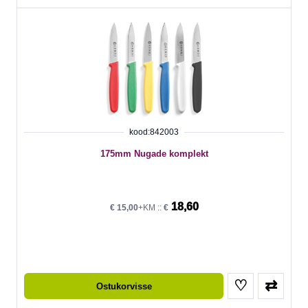
kood:842003
175mm Nugade komplekt
18,60
€
15,00
+KM ::
€
♡
⇄
Ostukorvisse