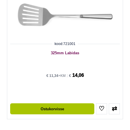
kood:721001
325mm Labidas
14,06
€
11,34
+KM ::
€
♡
⇄
Ostukorvisse