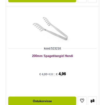
kood:523216
200mm Spagetitangid Hendi
4,96
€
4,00
+KM ::
€
♡
⇄
Ostukorvisse