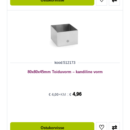
Ostukorvisse
kood:512173
80x80x45mm Toiduvorm – kandiline vorm
4,96
€
4,00
+KM ::
€
♡
⇄
Ostukorvisse