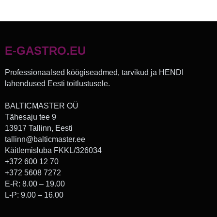
E-GASTRO.EU
Professionaalsed köögiseadmed, tarvikud ja HENDI
lahendused Eesti toitlustusele.
BALTICMASTER OÜ
Tähesaju tee 9
13917 Tallinn, Eesti
tallinn@balticmaster.ee
Käitlemisluba FKKL/326034
+372 600 12 70
+372 5608 7272
E-R: 8.00 – 19.00
L-P: 9.00 – 16.00