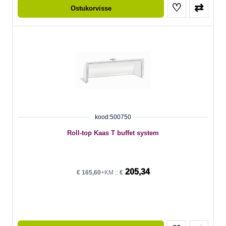
♡
⇄
Ostukorvisse
kood:500750
Roll-top Kaas T buffet system
205,34
€
165,60
+KM ::
€