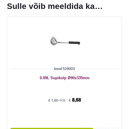
Sulle võib meeldida ka…
kood:529003
0.09L Supikulp Ø90x335mm
8,68
€
7,00
+KM ::
€