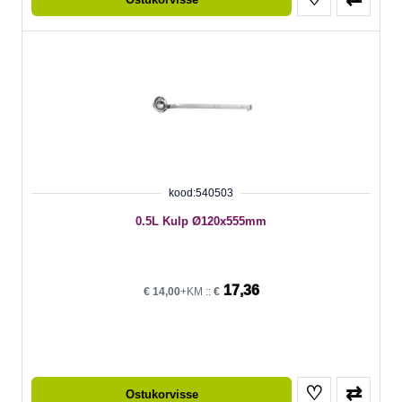
kood:540503
0.5L Kulp Ø120x555mm
17,36
€
14,00
+KM ::
€
♡
⇄
Ostukorvisse