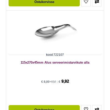
♡
⇄
Ostukorvisse
kood:722107
115x270x45mm Alus serveerimistarvikute alla
9,92
€
8,00
+KM ::
€
♡
⇄
Ostukorvisse