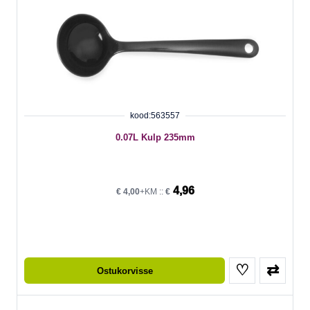
kood:563557
0.07L Kulp 235mm
4,96
€
4,00
+KM ::
€
♡
⇄
Ostukorvisse