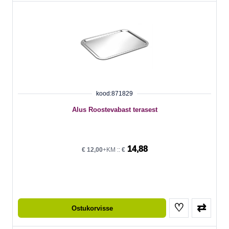
kood:871829
Alus Roostevabast terasest
14,88
€
12,00
+KM ::
€
♡
⇄
Ostukorvisse