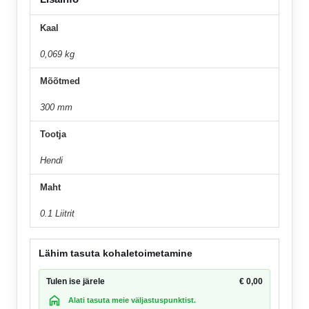
Kaal
0,069 kg
Mõõtmed
300 mm
Tootja
Hendi
Maht
0.1 Liitrit
Lähim tasuta kohaletoimetamine
Tulen ise järele
€
0,00
Alati tasuta meie väljastuspunktist.