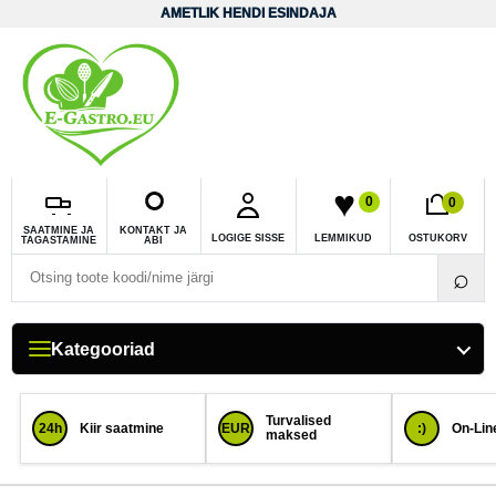
Liigu sisuni
AMETLIK HENDI ESINDAJA
0
0
SAATMINE JA
KONTAKT JA
LOGIGE SISSE
LEMMIKUD
OSTUKORV
TAGASTAMINE
ABI
Otsi toodet
⌕
Kategooriad
Turvalised
24h
Kiir saatmine
EUR
:)
On-Line
maksed