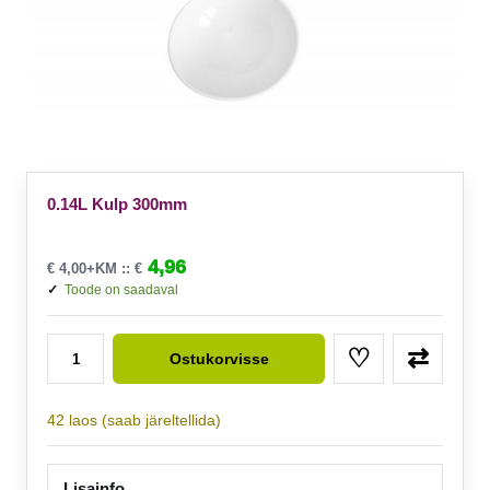
0.14L Kulp 300mm
4,96
€
4,00
+KM ::
€
Toode on saadaval
0.14L Kulp 300mm kogus
♡
⇄
Ostukorvisse
42 laos (saab järeltellida)
Lisainfo