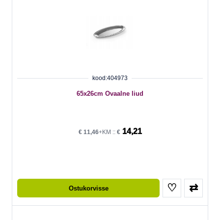
kood:404973
65x26cm Ovaalne liud
14,21
€
11,46
+KM ::
€
♡
⇄
Ostukorvisse