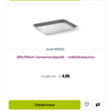
kood:400203
205x155mm Serveerimiskandik – ristkülikukujuline
4,96
€
4,00
+KM ::
€
♡
⇄
Ostukorvisse