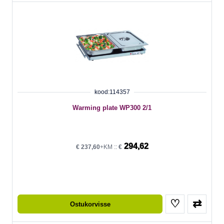
kood:114357
Warming plate WP300 2/1
294,62
€
237,60
+KM ::
€
♡
⇄
Ostukorvisse