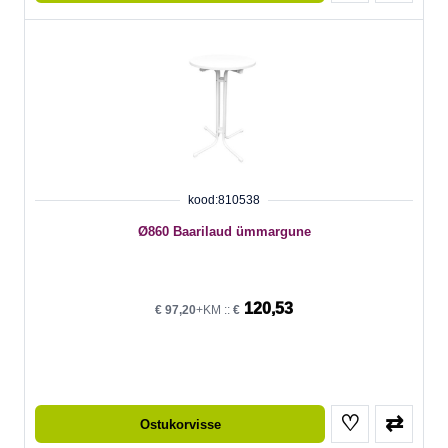
kood:810538
Ø860 Baarilaud ümmargune
120,53
€
97,20
+KM ::
€
♡
⇄
Ostukorvisse