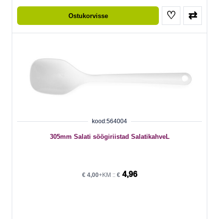
♡
⇄
Ostukorvisse
kood:564004
305mm Salati söögiriistad SalatikahveL
4,96
€
4,00
+KM ::
€