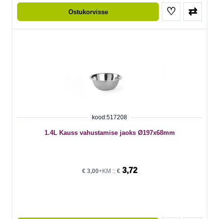
♡
⇄
Ostukorvisse
kood:517208
1.4L Kauss vahustamise jaoks Ø197x68mm
3,72
€
3,00
+KM ::
€