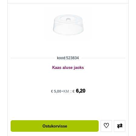
kood:523834
Kaas aluse jaoks
6,20
€
5,00
+KM ::
€
♡
⇄
Ostukorvisse