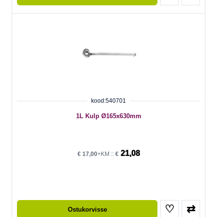
kood:540701
1L Kulp Ø165x630mm
21,08
€
17,00
+KM ::
€
♡
⇄
Ostukorvisse