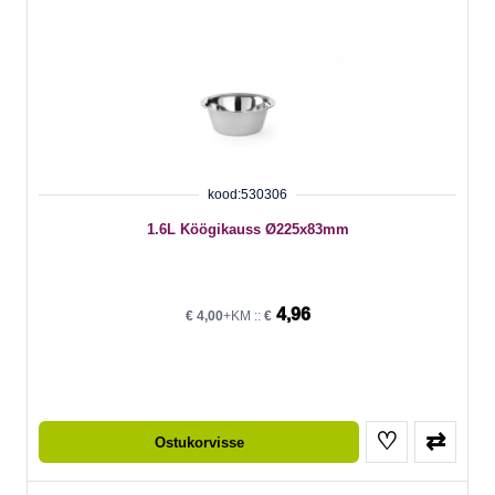
kood:530306
1.6L Köögikauss Ø225x83mm
4,96
€
4,00
+KM ::
€
♡
⇄
Ostukorvisse