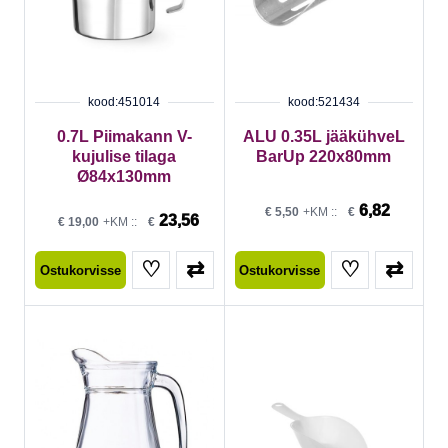
kood:451014
kood:521434
0.7L Piimakann V-
ALU 0.35L jääkühveL
kujulise tilaga
BarUp 220x80mm
Ø84x130mm
6,82
€
5,50
+KM ::
€
23,56
€
19,00
+KM ::
€
♡
⇄
♡
⇄
Ostukorvisse
Ostukorvisse