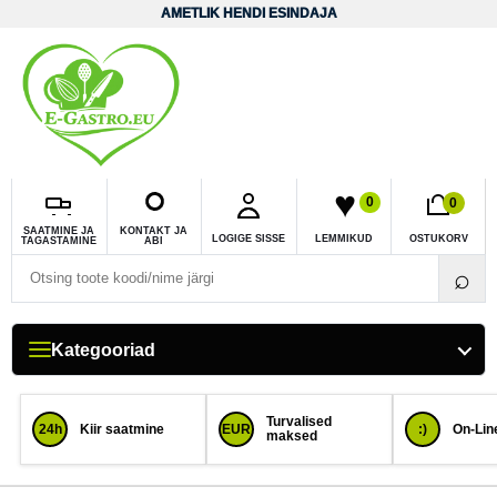
Liigu sisuni
AMETLIK HENDI ESINDAJA
0
0
SAATMINE JA
KONTAKT JA
LOGIGE SISSE
LEMMIKUD
OSTUKORV
TAGASTAMINE
ABI
Otsi toodet
⌕
Kategooriad
Turvalised
24h
Kiir saatmine
EUR
:)
On-Line
maksed