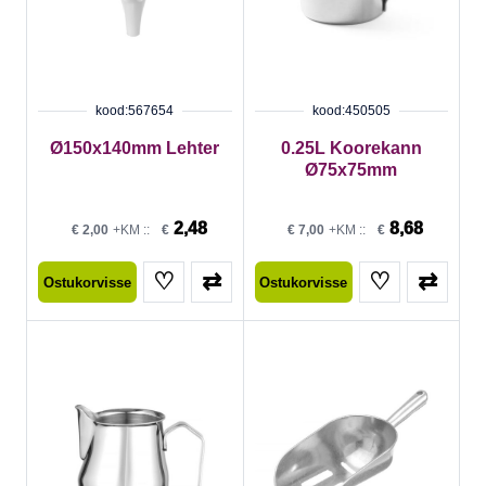
kood:567654
kood:450505
Ø150x140mm Lehter
0.25L Koorekann
Ø75x75mm
2,48
8,68
€
2,00
+KM ::
€
€
7,00
+KM ::
€
♡
⇄
♡
⇄
Ostukorvisse
Ostukorvisse