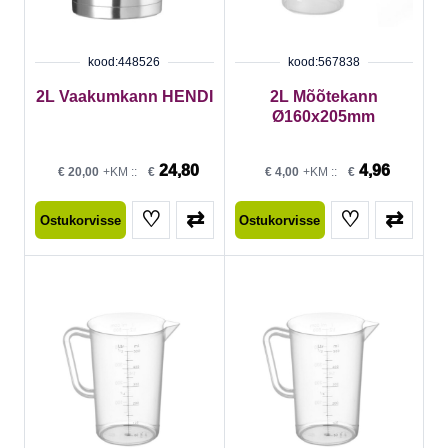
kood:448526
kood:567838
2L Vaakumkann HENDI
2L Mõõtekann
Ø160x205mm
24,80
4,96
€
20,00
+KM ::
€
€
4,00
+KM ::
€
♡
⇄
♡
⇄
Ostukorvisse
Ostukorvisse