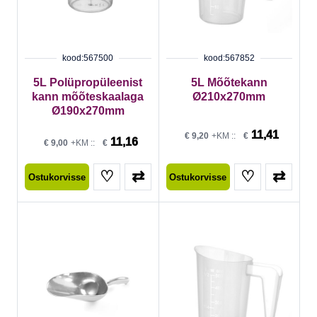
kood:567500
kood:567852
5L Polüpropüleenist
5L Mõõtekann
kann mõõteskaalaga
Ø210x270mm
Ø190x270mm
11,41
€
9,20
+KM ::
€
11,16
€
9,00
+KM ::
€
♡
⇄
♡
⇄
Ostukorvisse
Ostukorvisse