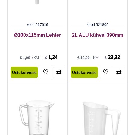
kood:567616
kood:521809
Ø100x115mm Lehter
2L ALU kühvel 390mm
1,24
22,32
€
1,00
+KM ::
€
€
18,00
+KM ::
€
♡
⇄
♡
⇄
Ostukorvisse
Ostukorvisse