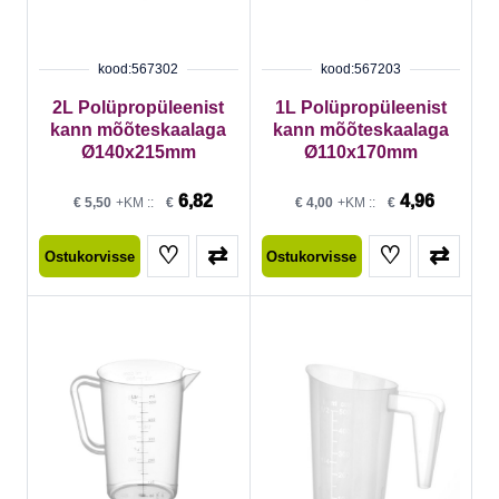
kood:567302
kood:567203
2L Polüpropüleenist
1L Polüpropüleenist
kann mõõteskaalaga
kann mõõteskaalaga
Ø140x215mm
Ø110x170mm
6,82
4,96
€
5,50
+KM ::
€
€
4,00
+KM ::
€
♡
⇄
♡
⇄
Ostukorvisse
Ostukorvisse