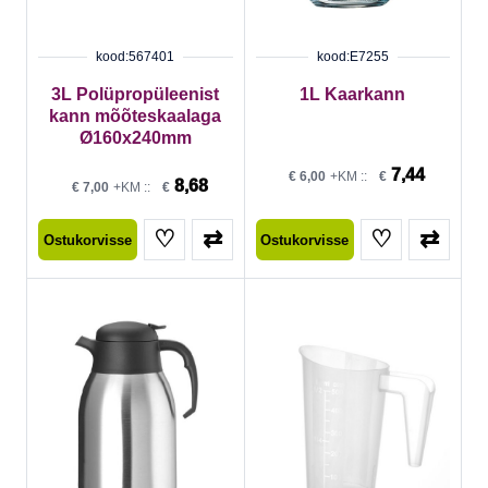
kood:567401
kood:E7255
3L Polüpropüleenist
1L Kaarkann
kann mõõteskaalaga
Ø160x240mm
7,44
€
6,00
+KM ::
€
8,68
€
7,00
+KM ::
€
♡
⇄
♡
⇄
Ostukorvisse
Ostukorvisse