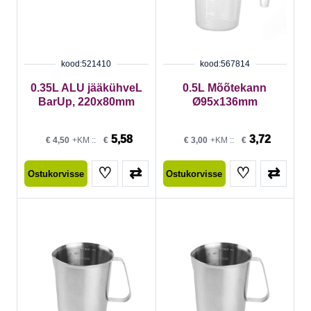
kood:521410
kood:567814
0.35L ALU jääkühveL
0.5L Mõõtekann
BarUp, 220x80mm
Ø95x136mm
5,58
3,72
€
4,50
+KM ::
€
€
3,00
+KM ::
€
♡
⇄
♡
⇄
Ostukorvisse
Ostukorvisse