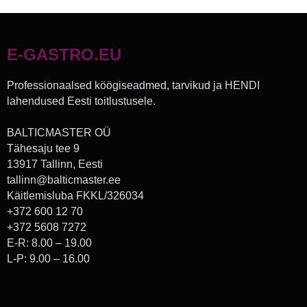
E-GASTRO.EU
Professionaalsed köögiseadmed, tarvikud ja HENDI
lahendused Eesti toitlustusele.
BALTICMASTER OÜ
Tähesaju tee 9
13917 Tallinn, Eesti
tallinn@balticmaster.ee
Käitlemisluba FKKL/326034
+372 600 12 70
+372 5608 7272
E-R: 8.00 – 19.00
L-P: 9.00 – 16.00