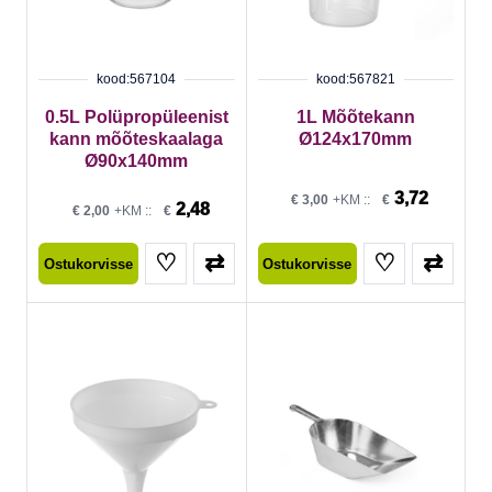
kood:567104
kood:567821
0.5L Polüpropüleenist
1L Mõõtekann
kann mõõteskaalaga
Ø124x170mm
Ø90x140mm
3,72
€
3,00
+KM ::
€
2,48
€
2,00
+KM ::
€
♡
⇄
♡
⇄
Ostukorvisse
Ostukorvisse