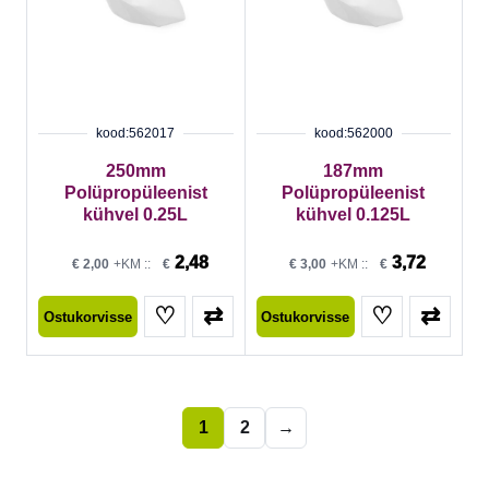
kood:562017
kood:562000
250mm
187mm
Polüpropüleenist
Polüpropüleenist
kühvel 0.25L
kühvel 0.125L
2,48
3,72
€
2,00
+KM ::
€
€
3,00
+KM ::
€
♡
⇄
♡
⇄
Ostukorvisse
Ostukorvisse
1
2
→