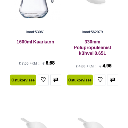
kood:53061
kood:562079
1600ml Kaarkann
330mm
Polüpropüleenist
kühvel 0.65L
8,68
€
7,00
+KM ::
€
4,96
€
4,00
+KM ::
€
♡
⇄
♡
⇄
Ostukorvisse
Ostukorvisse