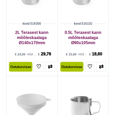
kood:516300
kood:516102
2L Terasest kann
0.5L Terasest kann
mõõteskaalaga
mõõteskaalaga
Ø140x170mm
Ø90x105mm
29,76
18,60
€
24,00
+KM ::
€
€
15,00
+KM ::
€
♡
⇄
♡
⇄
Ostukorvisse
Ostukorvisse