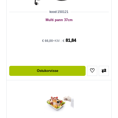
kood:150121
Multi pann 37cm
81,84
€
66,00
+KM ::
€
♡
⇄
Ostukorvisse