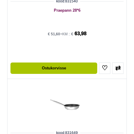
kood:831540
Praepann 28*6
63,98
€
51,60
+KM ::
€
♡
⇄
Ostukorvisse
kood:831649