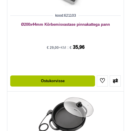
kood:621103
Ø200x44mm Kõrbemisvastase pinnakattega pann
35,96
€
29,00
+KM ::
€
♡
⇄
Ostukorvisse