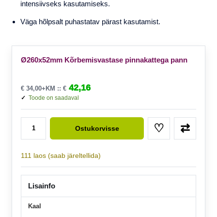
intensiivseks kasutamiseks.
Väga hõlpsalt puhastatav pärast kasutamist.
Ø260x52mm Kõrbemisvastase pinnakattega pann
42,16
€
34,00
+KM ::
€
Toode on saadaval
Ø260x52mm Kõrbemisvastase pinnakattega pann kogus
♡
⇄
Ostukorvisse
111 laos (saab järeltellida)
Lisainfo
Kaal