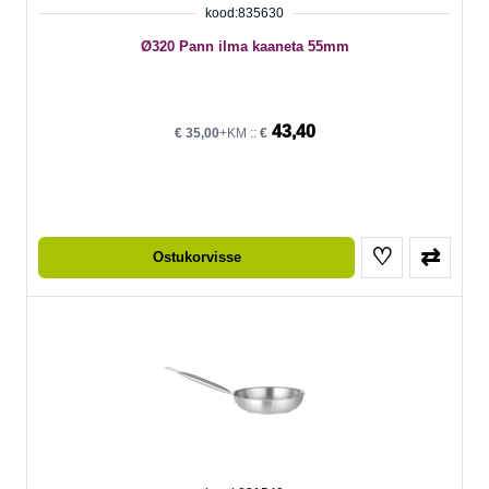
kood:835630
Ø320 Pann ilma kaaneta 55mm
43,40
€
35,00
+KM ::
€
♡
⇄
Ostukorvisse