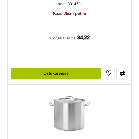
kood:831458
Kaas 36cm potile
34,22
€
27,60
+KM ::
€
♡
⇄
Ostukorvisse