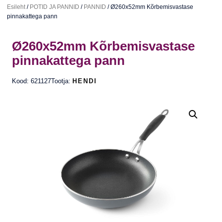
Esileht
/
POTID JA PANNID
/
PANNID
/ Ø260x52mm Kõrbemisvastase
pinnakattega pann
Ø260x52mm Kõrbemisvastase
pinnakattega pann
Kood: 621127
Tootja:
HENDI