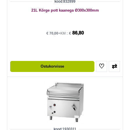
kood:832899
21L Kõrge pott kaanega Ø300x300mm
86,80
€
70,00
+KM ::
€
♡
⇄
Ostukorvisse
kood:1930311