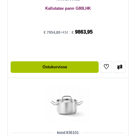
Kallutatav pann G80LHK
9863,95
€
7954,80
+KM ::
€
♡
⇄
Ostukorvisse
kood:836101