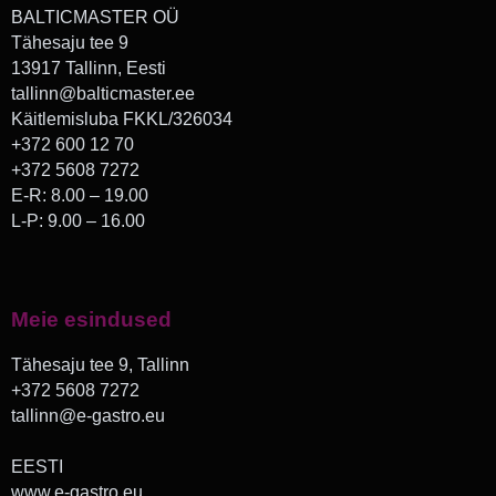
BALTICMASTER OÜ
Tähesaju tee 9
13917 Tallinn, Eesti
tallinn@balticmaster.ee
Käitlemisluba FKKL/326034
+372 600 12 70
+372 5608 7272
E-R: 8.00 – 19.00
L-P: 9.00 – 16.00
Meie esindused
Tähesaju tee 9, Tallinn
+372 5608 7272
tallinn@e-gastro.eu
EESTI
www.e-gastro.eu