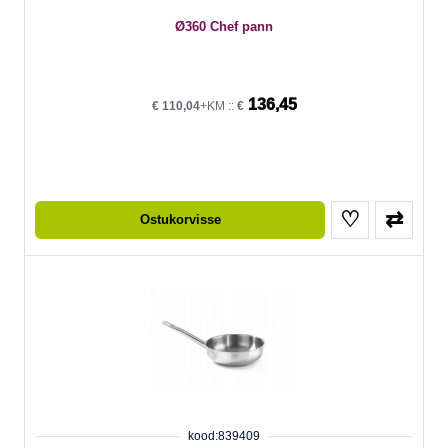
Ø360 Chef pann
136,45
€
110,04
+KM ::
€
♡
⇄
Ostukorvisse
kood:839409