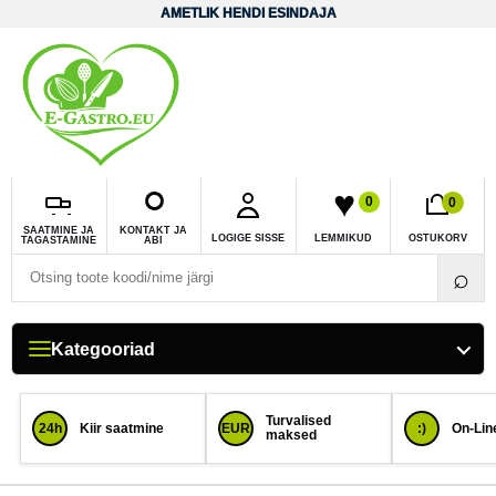
Liigu sisuni
AMETLIK HENDI ESINDAJA
0
0
SAATMINE JA
KONTAKT JA
LOGIGE SISSE
LEMMIKUD
OSTUKORV
TAGASTAMINE
ABI
Otsi toodet
⌕
Kategooriad
Turvalised
24h
Kiir saatmine
EUR
:)
On-Line
maksed