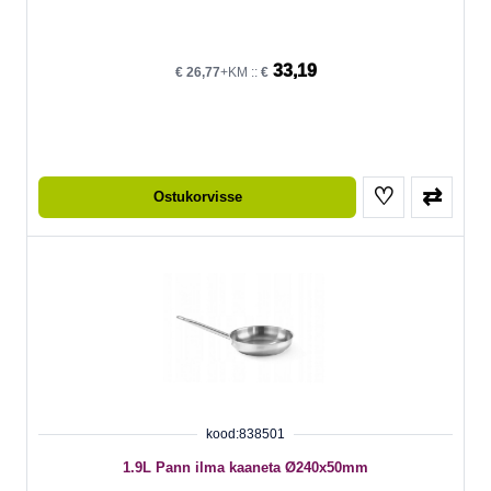
33,19
€
26,77
+KM ::
€
♡
⇄
Ostukorvisse
kood:838501
1.9L Pann ilma kaaneta Ø240x50mm