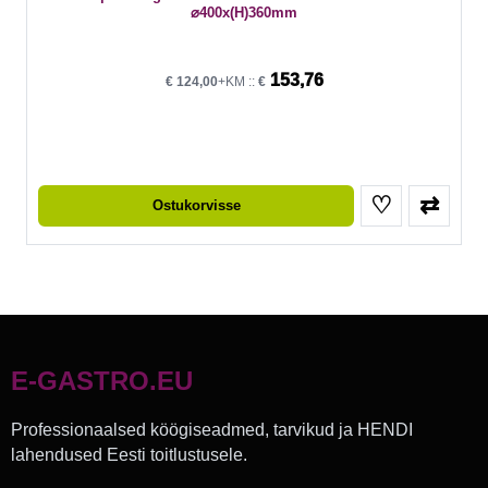
⌀400x(H)360mm
153,76
€
124,00
+KM ::
€
♡
⇄
Ostukorvisse
E-GASTRO.EU
Professionaalsed köögiseadmed, tarvikud ja HENDI
lahendused Eesti toitlustusele.