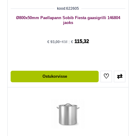
kood:622605
Ø800x50mm Paellapann Sobib Fiesta gaasigrilli 146804
jaoks
115,32
€
93,00
+KM ::
€
♡
⇄
Ostukorvisse