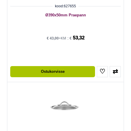
kood:627655
Ø390x50mm Praepann
53,32
€
43,00
+KM ::
€
♡
⇄
Ostukorvisse