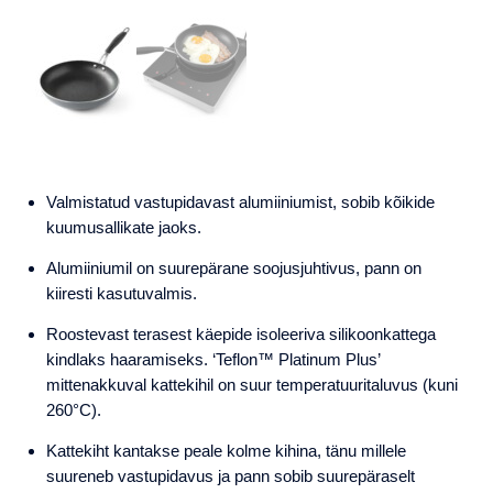
Valmistatud vastupidavast alumiiniumist, sobib kõikide
kuumusallikate jaoks.
Alumiiniumil on suurepärane soojusjuhtivus, pann on
kiiresti kasutuvalmis.
Roostevast terasest käepide isoleeriva silikoonkattega
kindlaks haaramiseks. ‘Teflon™ Platinum Plus’
mittenakkuval kattekihil on suur temperatuuritaluvus (kuni
260°C).
Kattekiht kantakse peale kolme kihina, tänu millele
suureneb vastupidavus ja pann sobib suurepäraselt