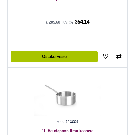
354,14
€
285,60
+KM ::
€
♡
⇄
Ostukorvisse
kood:613009
1L Haudepann ilma kaaneta