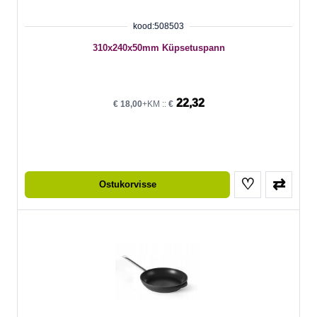
kood:508503
310x240x50mm Küpsetuspann
22,32
€
18,00
+KM ::
€
♡
⇄
Ostukorvisse