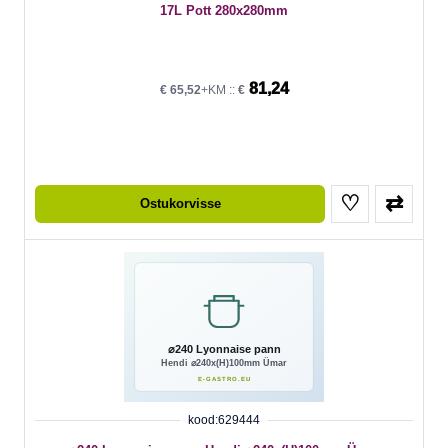
17L Pott 280x280mm
81,24
€
65,52
+KM ::
€
♡
⇄
Ostukorvisse
kood:629444