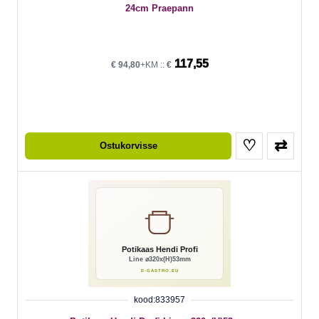
24cm Praepann
117,55
€
94,80
+KM ::
€
♡
⇄
Ostukorvisse
kood:833957