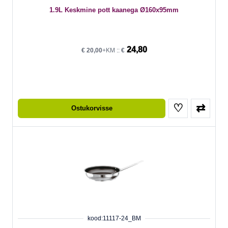
1.9L Keskmine pott kaanega Ø160x95mm
24,80
€
20,00
+KM ::
€
♡
⇄
Ostukorvisse
kood:11117-24_BM