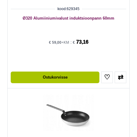
kood:629345
Ø320 Alumiiniumivalust induktsioonpann 60mm
73,16
€
59,00
+KM ::
€
♡
⇄
Ostukorvisse