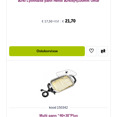
⌀240 Lyonnaise pann Hendi ⌀240x(H)100mm Ümar
21,70
€
17,50
+KM ::
€
♡
⇄
Ostukorvisse
kood:150342
Multi pann “40×30″Plus