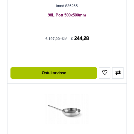
kood:835265
98L Pott 500x500mm
244,28
€
197,00
+KM ::
€
♡
⇄
Ostukorvisse