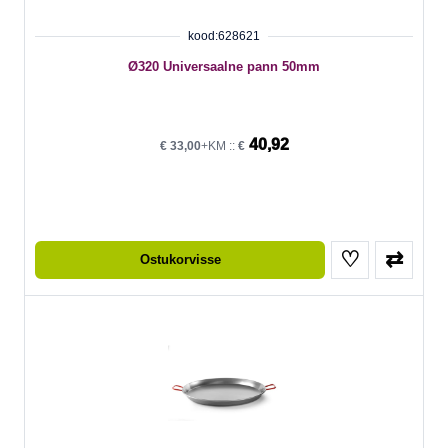
kood:628621
Ø320 Universaalne pann 50mm
40,92
€
33,00
+KM ::
€
♡
⇄
Ostukorvisse