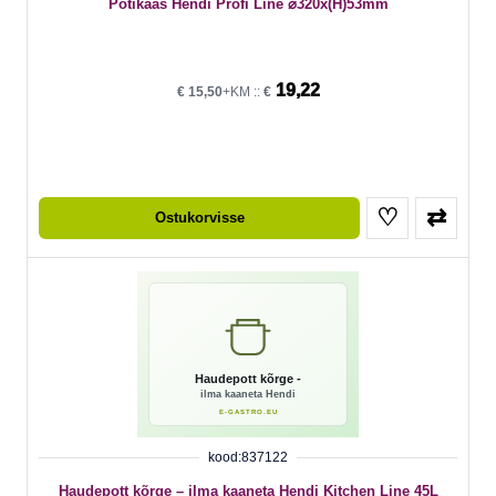
Potikaas Hendi Profi Line ⌀320x(H)53mm
19,22
€
15,50
+KM ::
€
♡
⇄
Ostukorvisse
kood:837122
Haudepott kõrge – ilma kaaneta Hendi Kitchen Line 45L