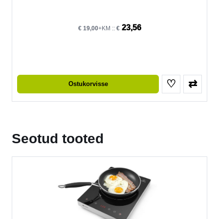
23,56
€
19,00
+KM ::
€
♡
⇄
Ostukorvisse
Seotud tooted