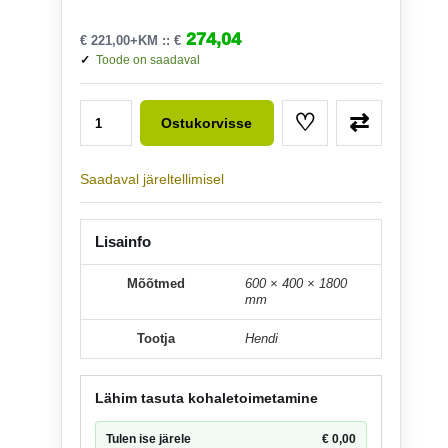
Soola- ja pipraveskid
id
ProfiLine - SANDWICH
Rootsi laud
Sõelad
274,04
€
221,00
+KM ::
€
Tee aksessuaarid
ROFESSIONAL
kuivatid
Suitsutamispüstol
Taigna ja Pasta valmistamine
Toode on saadaval
Tuhatoosid
hi Sous-Vide
Tangid ja Pintsetid
Termomeetrid, taimerid
600x400x1800mm LaoriiuL 4- tasapinnaga, iseseis
♡
⇄
Toiduvormid
Vispelid
Ostukorvisse
Vürtsid
Saadaval järeltellimisel
Lisainfo
Mõõtmed
600 × 400 × 1800
mm
Tootja
Hendi
Lähim tasuta kohaletoimetamine
Tulen ise järele
€
0,00