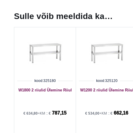
Sulle võib meeldida ka…
kood:325180
kood:325120
W1800 2 riiulid Ülemine Riiul
W1200 2 riiulid Ülemine Riiu
787,15
662,16
€
634,80
+KM ::
€
€
534,00
+KM ::
€