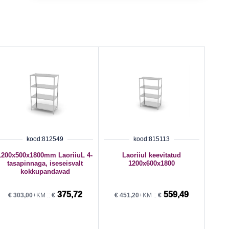
kood:812549
kood:815113
1200x500x1800mm LaoriiuL 4-
Laoriiul keevitatud
tasapinnaga, iseseisvalt
1200x600x1800
kokkupandavad
375,72
559,49
€
303,00
+KM ::
€
€
451,20
+KM ::
€