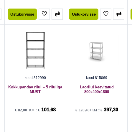
♡
⇄
♡
⇄
Ostukorvisse
Ostukorvisse
kood:812990
kood:815069
Kokkupandav riiul – 5 riiuliga
Laoriiul keevitatud
MUST
800x400x1800
101,68
397,30
€
82,00
+KM ::
€
€
320,40
+KM ::
€