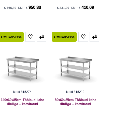
950,83
410,69
€
766,80
+KM ::
€
€
331,20
+KM ::
€
♡
⇄
♡
⇄
Ostukorvisse
Ostukorvisse
kood:815274
kood:815212
140x60x85cm Töölaud kahe
80x60x85cm Töölaud kahe
riiuliga – keevitatud
riiuliga – keevitatud