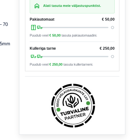
Alati tasuta meie väljastuspunktist.
Pakiautomaat
€
50,00
– 70
Puudub veel
€
50,00
tasuta pakiautomaadini.
i 5mm
Kulleriga tarne
€
250,00
Puudub veel
€
250,00
tasuta kullertarneni.