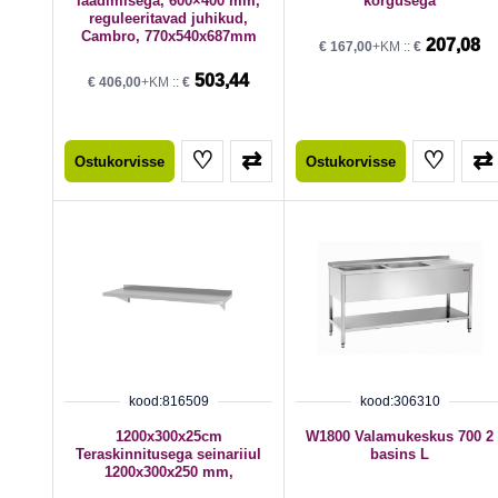
laadimisega, 600×400 mm,
kõrgusega
reguleeritavad juhikud,
Cambro, 770x540x687mm
207,08
€
167,00
+KM ::
€
503,44
€
406,00
+KM ::
€
♡
⇄
♡
⇄
Ostukorvisse
Ostukorvisse
kood:816509
kood:306310
1200x300x25cm
W1800 Valamukeskus 700 2
Teraskinnitusega seinariiul
basins L
1200x300x250 mm,