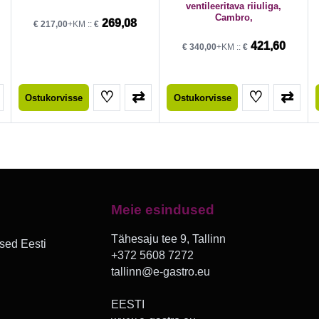
ventileeritava riiuliga,
Cambro,
269,08
€
217,00
+KM ::
€
421,60
€
340,00
+KM ::
€
♡
⇄
♡
⇄
Ostukorvisse
Ostukorvisse
Meie esindused
Tähesaju tee 9, Tallinn
sed Eesti
+372 5608 7272
tallinn@e-gastro.eu
EESTI