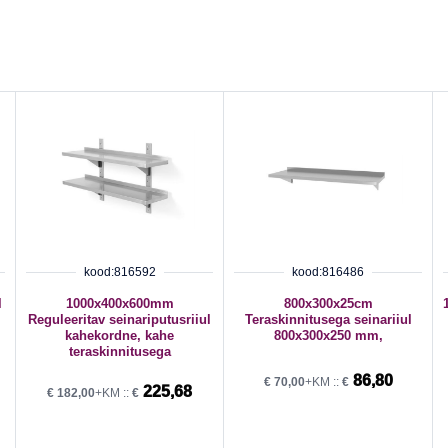
kood:816592
kood:816486
l
1000x400x600mm
800x300x25cm
Reguleeritav seinariputusriiul
Teraskinnitusega seinariiul
kahekordne, kahe
800x300x250 mm,
teraskinnitusega
86,80
€
70,00
+KM ::
€
225,68
€
182,00
+KM ::
€