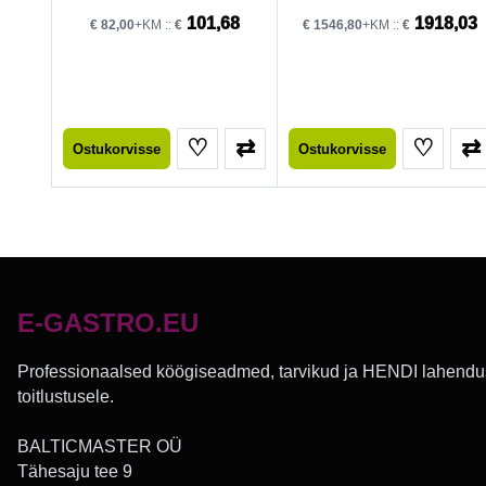
101,68
1918,03
€
82,00
+KM ::
€
€
1546,80
+KM ::
€
♡
⇄
♡
⇄
Ostukorvisse
Ostukorvisse
E-GASTRO.EU
Professionaalsed köögiseadmed, tarvikud ja HENDI lahendu
toitlustusele.
BALTICMASTER OÜ
Tähesaju tee 9