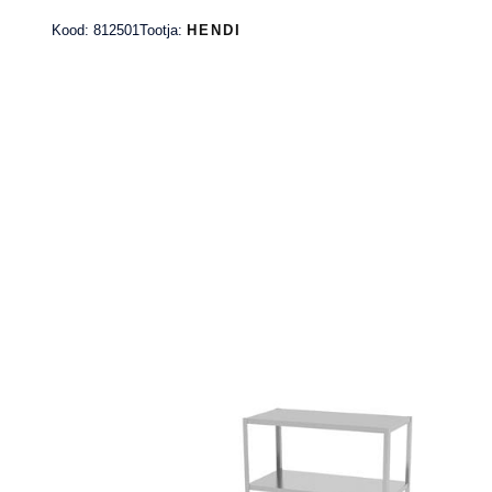
GN FineDine
Tän
Kood: 812501
Tootja:
HENDI
GN konteinerid
GN Must/Valge
Polükarbonaadist
GN Polüpropüleenist
GN ProfiLine
Toiduohutuse etiketid