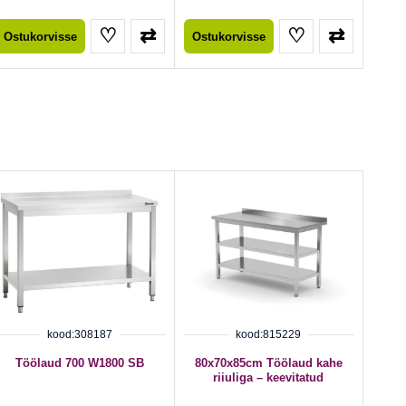
♡
⇄
♡
⇄
Ostukorvisse
Ostukorvisse
kood:308187
kood:815229
Töölaud 700 W1800 SB
80x70x85cm Töölaud kahe
riiuliga – keevitatud