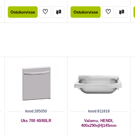
♡
⇄
♡
⇄
Ostukorvisse
Ostukorvisse
kood:285050
kood:811818
Uks 700 40/80LR
Valamu, HENDI,
400x290x(H)145mm