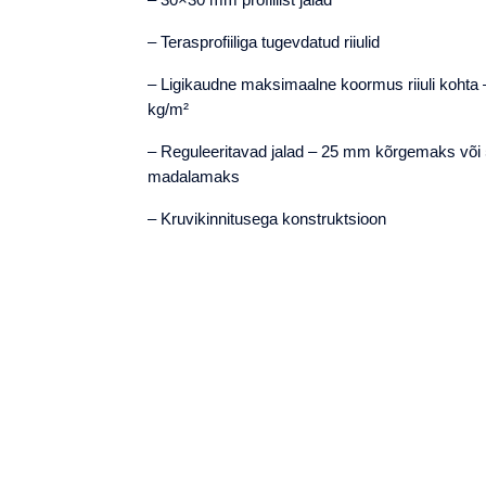
– Terasprofiiliga tugevdatud riiulid
– Ligikaudne maksimaalne koormus riiuli kohta 
kg/m²
– Reguleeritavad jalad – 25 mm kõrgemaks võ
madalamaks
– Kruvikinnitusega konstruktsioon