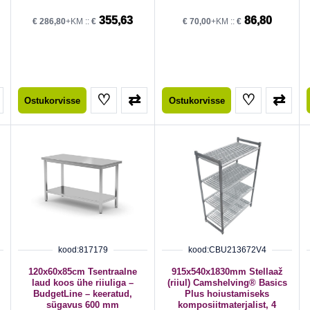
355,63
86,80
€
286,80
+KM ::
€
€
70,00
+KM ::
€
♡
⇄
♡
⇄
Ostukorvisse
Ostukorvisse
kood:817179
kood:CBU213672V4
120x60x85cm Tsentraalne
915x540x1830mm Stellaaž
laud koos ühe riiuliga –
(riiul) Camshelving® Basics
BudgetLine – keeratud,
Plus hoiustamiseks
sügavus 600 mm
komposiitmaterjalist, 4