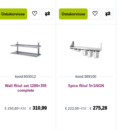
♡
⇄
♡
⇄
Ostukorvisse
Ostukorvisse
kood:603012
kood:389100
Wall Riiul set 1200×355
Spice Riiul 5×1/6GN
complete
310,99
275,28
€
250,80
+KM ::
€
€
222,00
+KM ::
€