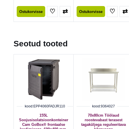
♡
⇄
♡
⇄
Ostukorvisse
Ostukorvisse
Seotud tooted
kood:EPP4060FADJR110
kood:9364027
155L
70x80cm Töölaud
Soojusisolatsioonkonteiner
roostevabast terasest
Cam GoBox® frontaalse
tagaküljega reguleeritava