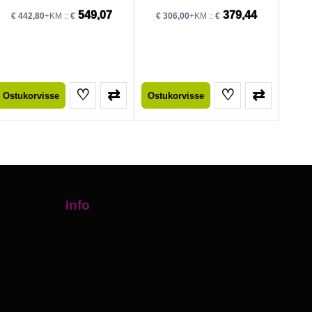
549,07
379,44
€
442,80
+KM ::
€
€
306,00
+KM ::
€
♡
⇄
♡
⇄
Ostukorvisse
Ostukorvisse
Info