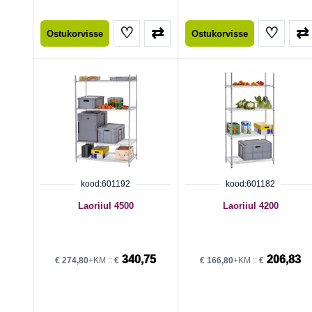
♡
⇄
♡
⇄
Ostukorvisse
Ostukorvisse
kood:601192
kood:601182
Laoriiul 4500
Laoriiul 4200
340,75
206,83
€
274,80
+KM ::
€
€
166,80
+KM ::
€